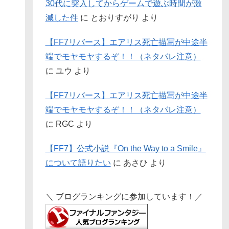
30代に突入してからゲームで遊ぶ時間が激
減した件
に
とおりすがり
より
【FF7リバース】エアリス死亡描写が中途半
端でモヤモヤするぞ！！（ネタバレ注意）
に
ユウ
より
【FF7リバース】エアリス死亡描写が中途半
端でモヤモヤするぞ！！（ネタバレ注意）
に
RGC
より
【FF7】公式小説『On the Way to a Smile』
について語りたい
に
あさひ
より
＼ ブログランキングに参加しています！／