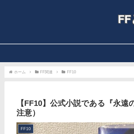
F
ホーム
FF関連
FF10
【FF10】公式小説である『永
注意）
FF10