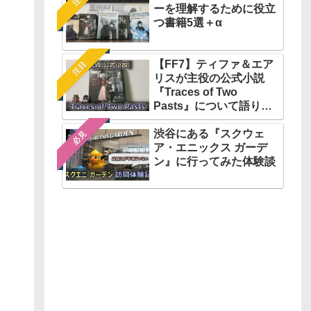
ーを理解するために役立
つ書籍5選＋α
【FF7】ティファ＆エア
注目
リスが主役の公式小説
『Traces of Two
Pasts』について語りた
い
渋谷にある『スクウェ
必見
ア・エニックス ガーデ
ン』に行ってみた体験談