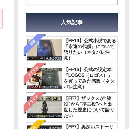
人気記事
【FF10】公式小説である
新着
『永遠の代償』について
語りたい（ネタバレ注
意）
おすすめ
【FF16】公式の設定本
『LOGOS（ロゴス）』
を買ってみた感想（ネタ
バレ注意）
おすすめ
【FF7】ザックスが“脇
役”から“準主役”へと出
世した歴史について語り
たい
【FF7】奥深いストーリ
注目