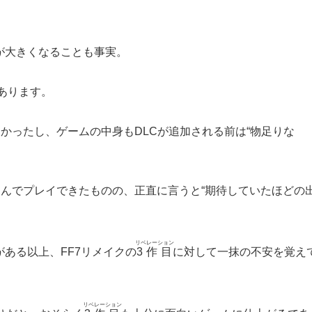
が大きくなることも事実。
あります。
なかったし、ゲームの中身もDLCが追加される前は“物足りな
楽しんでプレイできたものの、正直に言うと“期待していたほどの
リベレーション
ある以上、FF7リメイクの
3作目
に対して一抹の不安を覚え
リベレーション