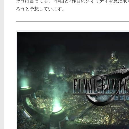
そうは言っても、
1作目
と
2作目
のクオリティを見た限
ろうと予想しています。