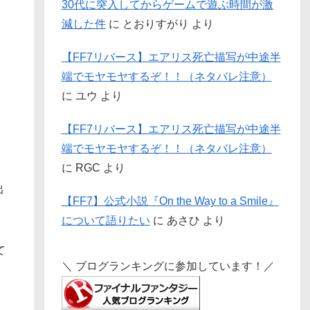
30代に突入してからゲームで遊ぶ時間が激
減した件
に
とおりすがり
より
【FF7リバース】エアリス死亡描写が中途半
端でモヤモヤするぞ！！（ネタバレ注意）
に
ユウ
より
【FF7リバース】エアリス死亡描写が中途半
端でモヤモヤするぞ！！（ネタバレ注意）
に
RGC
より
出
【FF7】公式小説『On the Way to a Smile』
について語りたい
に
あさひ
より
て
＼ ブログランキングに参加しています！／