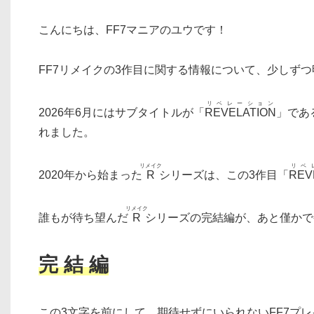
こんにちは、FF7マニアのユウです！
FF7リメイクの3作目に関する情報について、少しず
リベレーション
2026年6月にはサブタイトルが「
REVELATION
」であ
れました。
リメイク
リベ
2020年から始まった
R
シリーズは、この3作目「
REV
リメイク
誰もが待ち望んだ
R
シリーズの完結編が、あと僅かで
完 結 編
この3文字を前にして、期待せずにいられないFF7プ