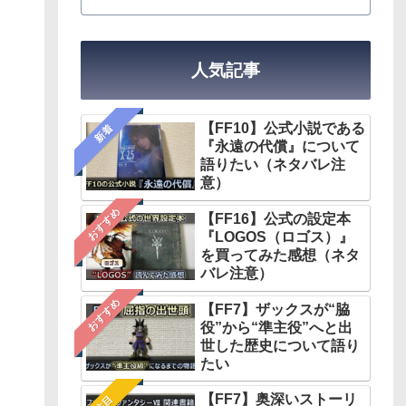
人気記事
【FF10】公式小説である
新着
『永遠の代償』について
語りたい（ネタバレ注
意）
おすすめ
【FF16】公式の設定本
『LOGOS（ロゴス）』
を買ってみた感想（ネタ
バレ注意）
おすすめ
【FF7】ザックスが“脇
役”から“準主役”へと出
世した歴史について語り
たい
【FF7】奥深いストーリ
注目