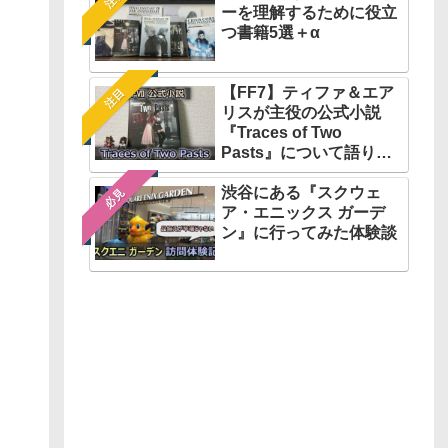
ーを理解するために役立
つ書籍5選＋α
【FF7】ティファ＆エア
注目
リスが主役の公式小説
『Traces of Two
Pasts』について語りた
い
渋谷にある『スクウェ
必見
ア・エニックス ガーデ
ン』に行ってみた体験談