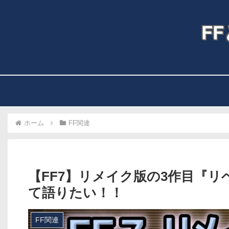
F
ホーム
FF関連
【FF7】リメイク版の3作目『
て語りたい！！
FF関連