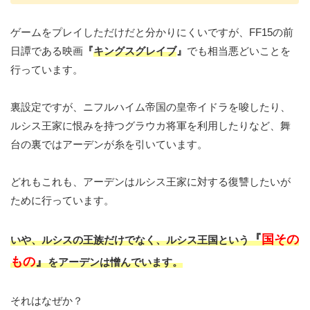
ゲームをプレイしただけだと分かりにくいですが、FF15の前
日譚である映画
『
キングスグレイブ
』
でも相当悪どいことを
行っています。
裏設定ですが、ニフルハイム帝国の皇帝イドラを唆したり、
ルシス王家に恨みを持つグラウカ将軍を利用したりなど、舞
台の裏ではアーデンが糸を引いています。
どれもこれも、アーデンはルシス王家に対する復讐したいが
ために行っています。
『
国その
いや、ルシスの王族だけでなく、ルシス王国という
もの
』
をアーデンは憎んでいます。
それはなぜか？