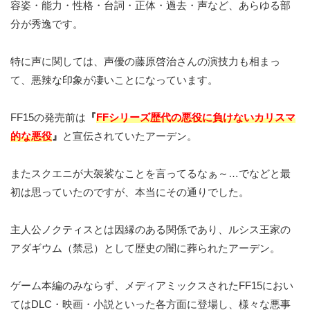
容姿・能力・性格・台詞・正体・過去・声など、あらゆる部
分が秀逸です。
特に声に関しては、声優の藤原啓治さんの演技力も相まっ
て、悪辣な印象が凄いことになっています。
FF15の発売前は
『
FFシリーズ歴代の悪役に負けないカリスマ
的な悪役
』
と宣伝されていたアーデン。
またスクエニが大袈裟なことを言ってるなぁ～…でなどと最
初は思っていたのですが、本当にその通りでした。
主人公ノクティスとは因縁のある関係であり、ルシス王家の
アダギウム（禁忌）として歴史の闇に葬られたアーデン。
ゲーム本編のみならず、メディアミックスされたFF15におい
てはDLC・映画・小説といった各方面に登場し、様々な悪事