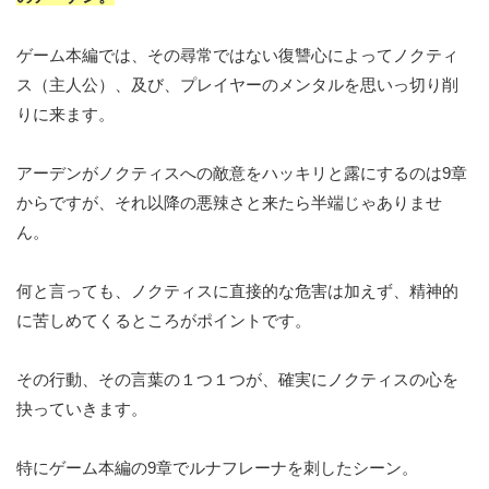
ゲーム本編では、その尋常ではない復讐心によってノクティ
ス（主人公）、及び、プレイヤーのメンタルを思いっ切り削
りに来ます。
アーデンがノクティスへの敵意をハッキリと露にするのは9章
からですが、それ以降の悪辣さと来たら半端じゃありませ
ん。
何と言っても、ノクティスに直接的な危害は加えず、精神的
に苦しめてくるところがポイントです。
その行動、その言葉の１つ１つが、確実にノクティスの心を
抉っていきます。
特にゲーム本編の9章でルナフレーナを刺したシーン。