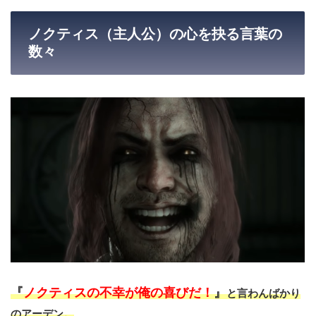
ノクティス（主人公）の心を抉る言葉の
数々
『
ノクティスの不幸が俺の喜びだ！
』
と言わんばかり
のアーデン。