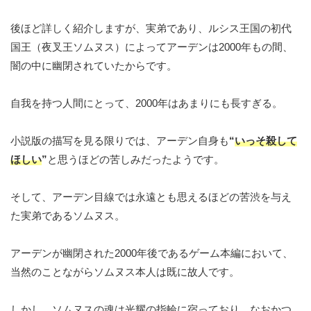
後ほど詳しく紹介しますが、実弟であり、ルシス王国の初代
国王（夜叉王ソムヌス）によってアーデンは2000年もの間、
闇の中に幽閉されていたからです。
自我を持つ人間にとって、2000年はあまりにも長すぎる。
小説版の描写を見る限りでは、アーデン自身も
“
いっそ殺して
ほしい
”
と思うほどの苦しみだったようです。
そして、アーデン目線では永遠とも思えるほどの苦渋を与え
た実弟であるソムヌス。
アーデンが幽閉された2000年後であるゲーム本編において、
当然のことながらソムヌス本人は既に故人です。
しかし、ソムヌスの魂は光耀の指輪に宿っており、なおかつ