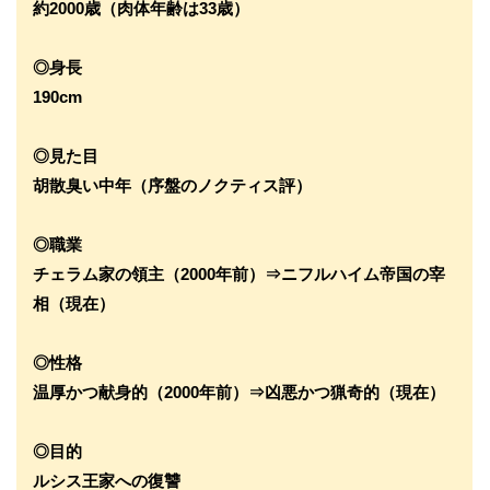
約2000歳（肉体年齢は33歳）
◎身長
190cm
◎見た目
胡散臭い中年（序盤のノクティス評）
◎職業
チェラム家の領主（2000年前）⇒ニフルハイム帝国の宰
相（現在）
◎性格
温厚かつ献身的（2000年前）⇒凶悪かつ猟奇的（現在）
◎目的
ルシス王家への復讐