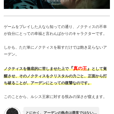
ゲームをプレイした人なら知っての通り、ノクティスの不幸
が自分にとっての幸福と言わんばかりのキャラクターです。
しかも、ただ単にノクティスを殺すだけでは飽き足らないア
ーデン。
『
真の王
』
ノクティスを徹底的に苦しませた上で
として覚
醒させ、そのノクティスをクリスタルの力ごと、正面から打
ち破ることが、アーデンにとっての復讐なのです。
このことから、ルシス王家に対する恨みの深さが窺えます。
とにかく、アーデンの執念は尋常ではない…