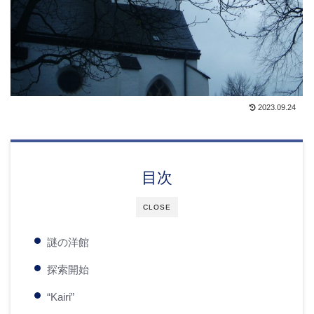
2023.09.24
目次
CLOSE
謎の洋館
探索開始
“Kairi”