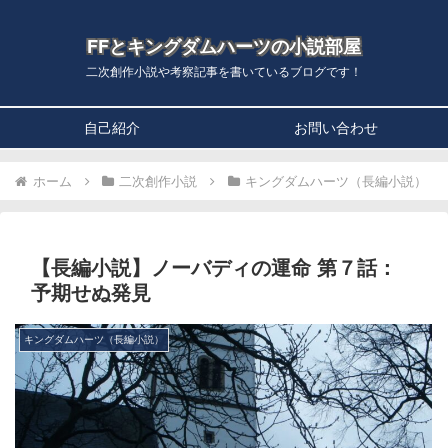
FFとキングダムハーツの小説部屋
二次創作小説や考察記事を書いているブログです！
自己紹介
お問い合わせ
ホーム
二次創作小説
キングダムハーツ（長編小説）
【長編小説】ノーバディの運命 第７話：
予期せぬ発見
キングダムハーツ（長編小説）